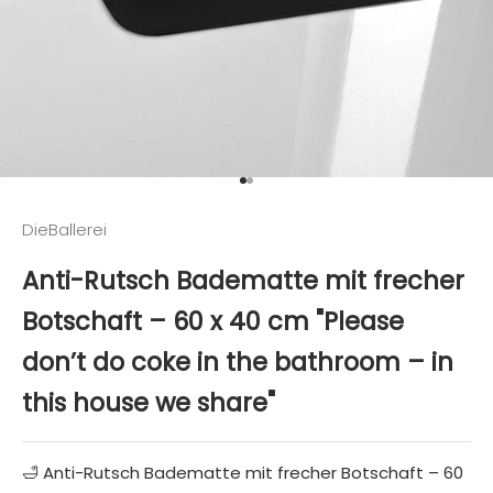
Gehe zu Element 1
Gehe zu Element 2
DieBallerei
Anti-Rutsch Badematte mit frecher
Botschaft – 60 x 40 cm "Please
don’t do coke in the bathroom – in
this house we share"
🛁
Anti-Rutsch Badematte mit frecher Botschaft – 60