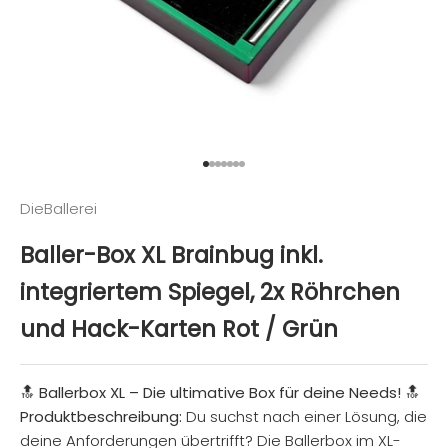
Gehe zu Element 1
Gehe zu Element 2
Gehe zu Element 3
Gehe zu Element 4
Gehe zu Element 5
Gehe zu Element 6
Gehe zu Element 7
DieBallerei
Baller-Box XL Brainbug inkl.
integriertem Spiegel, 2x Röhrchen
und Hack-Karten Rot / Grün
🔝 Ballerbox XL – Die ultimative Box für deine Needs! 🔝
Produktbeschreibung:
Du suchst nach einer Lösung, die
deine Anforderungen übertrifft? Die Ballerbox im XL-