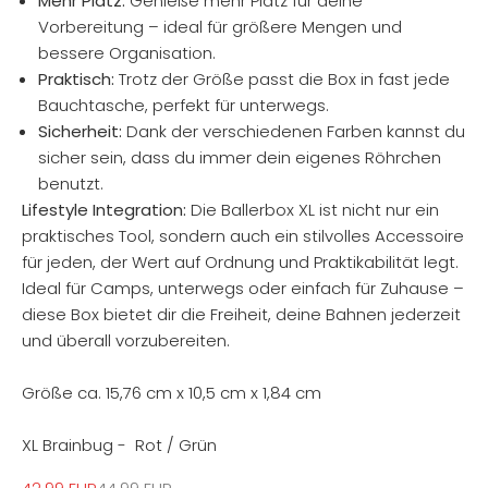
Mehr Platz:
Genieße mehr Platz für deine
Vorbereitung – ideal für größere Mengen und
bessere Organisation.
Praktisch:
Trotz der Größe passt die Box in fast jede
Bauchtasche, perfekt für unterwegs.
Sicherheit:
Dank der verschiedenen Farben kannst du
sicher sein, dass du immer dein eigenes Röhrchen
benutzt.
Lifestyle Integration:
Die Ballerbox XL ist nicht nur ein
praktisches Tool, sondern auch ein stilvolles Accessoire
für jeden, der Wert auf Ordnung und Praktikabilität legt.
Ideal für Camps, unterwegs oder einfach für Zuhause –
diese Box bietet dir die Freiheit, deine Bahnen jederzeit
und überall vorzubereiten.
Größe ca.
15,76 cm x 10,5 cm x 1,84 cm
XL Brainbug - Rot / Grün
Angebot
Regulärer Preis