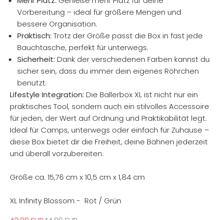
Mehr Platz:
Genieße mehr Platz für deine
Vorbereitung – ideal für größere Mengen und
bessere Organisation.
Praktisch:
Trotz der Größe passt die Box in fast jede
Bauchtasche, perfekt für unterwegs.
Sicherheit:
Dank der verschiedenen Farben kannst du
sicher sein, dass du immer dein eigenes Röhrchen
benutzt.
Lifestyle Integration:
Die Ballerbox XL ist nicht nur ein
praktisches Tool, sondern auch ein stilvolles Accessoire
für jeden, der Wert auf Ordnung und Praktikabilität legt.
Ideal für Camps, unterwegs oder einfach für Zuhause –
diese Box bietet dir die Freiheit, deine Bahnen jederzeit
und überall vorzubereiten.
Größe ca.
15,76 cm x 10,5 cm x 1,84 cm
XL Infinity Blossom - Rot / Grün
Angebot
Regulärer Preis