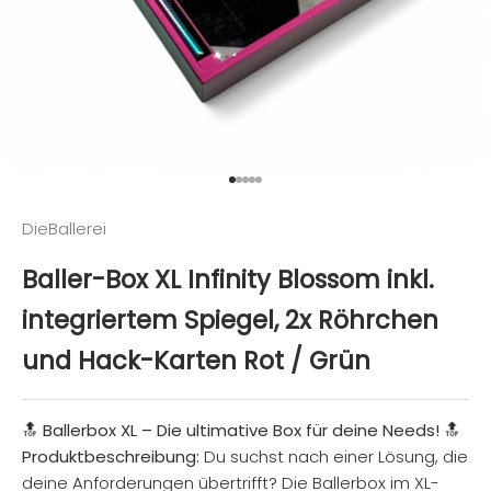
Gehe zu Element 1
Gehe zu Element 2
Gehe zu Element 3
Gehe zu Element 4
Gehe zu Element 5
DieBallerei
Baller-Box XL Infinity Blossom inkl.
integriertem Spiegel, 2x Röhrchen
und Hack-Karten Rot / Grün
🔝 Ballerbox XL – Die ultimative Box für deine Needs! 🔝
Produktbeschreibung:
Du suchst nach einer Lösung, die
deine Anforderungen übertrifft? Die Ballerbox im XL-