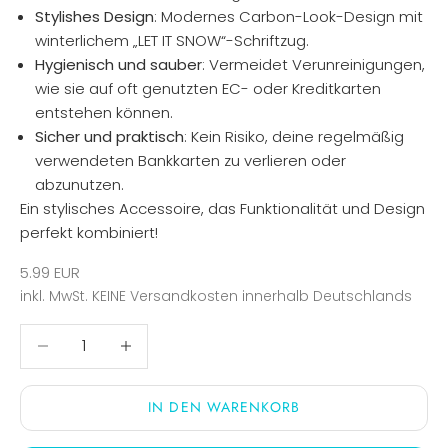
Stylishes Design
: Modernes Carbon-Look-Design mit
winterlichem „LET IT SNOW“-Schriftzug.
Hygienisch und sauber
: Vermeidet Verunreinigungen,
wie sie auf oft genutzten EC- oder Kreditkarten
entstehen können.
Sicher und praktisch
: Kein Risiko, deine regelmäßig
verwendeten Bankkarten zu verlieren oder
abzunutzen.
Ein stylisches Accessoire, das Funktionalität und Design
perfekt kombiniert!
Angebot
5.99 EUR
inkl. MwSt.
KEINE Versandkosten
innerhalb Deutschlands
Anzahl verringern
Anzahl verringern
IN DEN WARENKORB