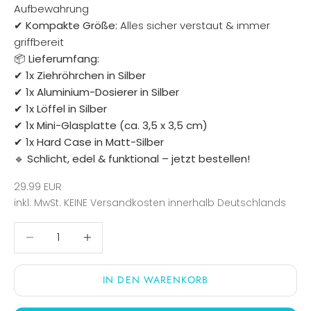
Aufbewahrung
✔
Kompakte Größe:
Alles sicher verstaut & immer
griffbereit
📦
Lieferumfang:
✔
1x Ziehröhrchen in Silber
✔
1x Aluminium-Dosierer in Silber
✔
1x Löffel in Silber
✔
1x Mini-Glasplatte (ca. 3,5 x 3,5 cm)
✔
1x Hard Case in Matt-Silber
🔹
Schlicht, edel & funktional – jetzt bestellen!
Angebot
29.99 EUR
inkl. MwSt.
KEINE Versandkosten
innerhalb Deutschlands
Anzahl verringern
Anzahl verringern
IN DEN WARENKORB