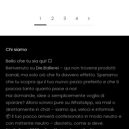
Prezzo scontato
Prezzo scontato
14.99 EUR
14.99 EUR
decorazione a corona
1
2
3
4
Chi siamo
Bello che tu sia qui! 💥
Benvenuto su
Die.Ballerei
– qui non troverai prodotti
banali, ma solo ciò che fa davvero effetto. Speriamo
che tu scopra qui il tuo nuovo pezzo preferito e che ti
piaccia tanto quanto piace a noi!
Hai domande, idee o semplicemente voglia di
sparare? Allora scrivici pure su WhatsApp, via mail o
direttamente in chat – siamo qui, veloci e informali.
📦 Il tuo pacco arriverà confezionato in modo neutro e
con mittente neutro – discreto, come si deve.